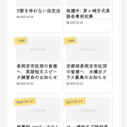
If節を伴わない仮定法
保護中: 茅ヶ崎方式英
語会専用記事
2025.10.28
2025.10.28
ご連絡
ご連絡
長岡京市近郊の皆様
京都府長岡京市近郊
へ 英語短文スピー
の皆様へ 水曜日ク
チ練習会のお知らせ
ラス募集のお知らせ
2025.10.20
2025.10.20
英語の気づき
英語の気づき
前置詞 amidってなん
at + 場所名で特別感