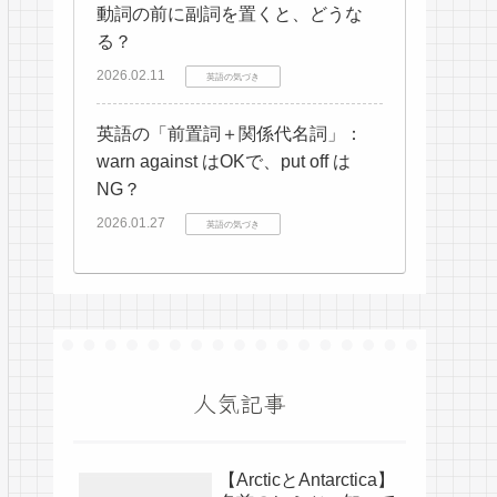
動詞の前に副詞を置くと、どうな
る？
2026.02.11
英語の気づき
英語の「前置詞＋関係代名詞」：
warn against はOKで、put off は
NG？
2026.01.27
英語の気づき
人気記事
【ArcticとAntarctica】