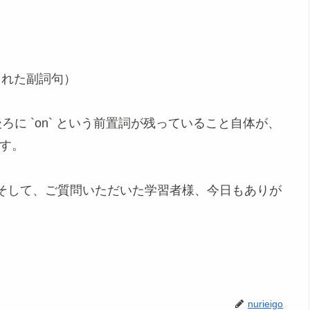
 省略された副詞句）
後ろに `on` という前置詞が残っていること自体が、
です。
そして、ご質問いただいた学習者様、今日もありが
nurieigo