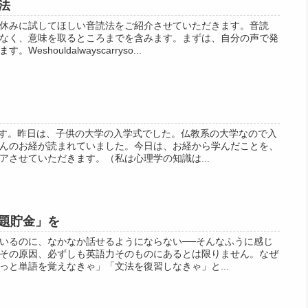
法
休みに試してほしい音読法をご紹介させていただきます。音読
なく、意味を取るところまでを含みます。まずは、自分の声で発
shouldalwayscarryso...
室です。昨日は、子供の大学の入学式でした。仏教系の大学なので入
んのお経が読まれていました。今日は、お経から学んだことを、
アさせていただきます。（私は心理学の知識は...
題貯金」を
いるのに、なかなか話せるようにならない──そんなふうに感じ
その原因、必ずしも英語力そのものにあるとは限りません。なぜ
っと単語を覚えなきゃ」「文法を復習しなきゃ」と...