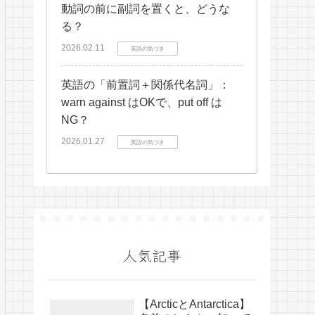
動詞の前に副詞を置くと、どうな
る？
2026.02.11
英語の気づき
英語の「前置詞＋関係代名詞」：
warn against はOKで、put off は
NG？
2026.01.27
英語の気づき
人気記事
【ArcticとAntarctica】