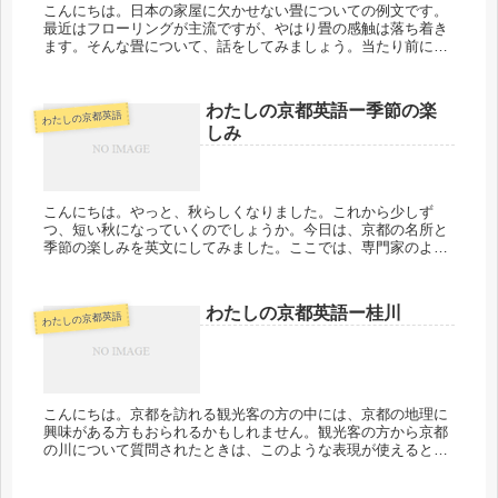
こんにちは。日本の家屋に欠かせない畳についての例文です。
最近はフローリングが主流ですが、やはり畳の感触は落ち着き
ます。そんな畳について、話をしてみましょう。当たり前にあ
るものは言語化が難しいですが、気負わず言葉を作ってみまし
ょう。ここでは、...
わたしの京都英語ー季節の楽
わたしの京都英語
しみ
こんにちは。やっと、秋らしくなりました。これから少しず
つ、短い秋になっていくのでしょうか。今日は、京都の名所と
季節の楽しみを英文にしてみました。ここでは、専門家のよう
な詳しいことは言えないけれど、観光客の方に京都のことを少
し説明したい・・そ...
わたしの京都英語ー桂川
わたしの京都英語
こんにちは。京都を訪れる観光客の方の中には、京都の地理に
興味がある方もおられるかもしれません。観光客の方から京都
の川について質問されたときは、このような表現が使えると思
います。桂川の話をするTheKatsuraRiverflowsthrou...