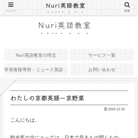
Nuri英語教室
京都府長岡京市 大人のための小さな英語教室
メニュー
検索
Nuri英語教室
Nuri英語教室の理念
サービス一覧
学習者様専用－ニュース英語音
お問い合わせ
源
わたしの京都英語ー京野菜
2024.12.10
こんにちは。
観光客の方にとっては、日本で見るもの聞くもの、